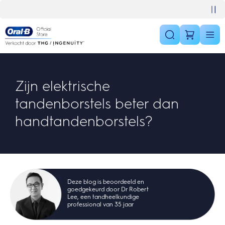
Skip Navigation
Gratis 1 jaar extra garantieverlenging
Zijn elektrische
tandenborstels beter dan
handtandenborstels?
Deze blog is beoordeeld en
goedgekeurd door Dr Robert
Lee, een tandheelkundige
professional van 35 jaar