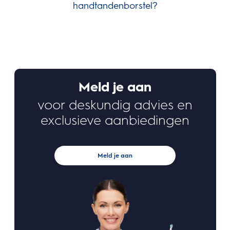
handtandenborstel?
be
Meld je aan
voor deskundig advies en
exclusieve aanbiedingen
Meld je aan