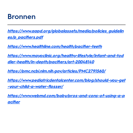
Bronnen
https://www.aapd.org/globalassets/media/policies_guidelin
es/p_pacifiers.pdf
https://www.healthline.com/health/pacifier-teeth
https://www.mayoclinic.org/healthy-lifestyle/infant-and-tod
dler-health/in-depth/pacifiers/art-20048140
https://pmc.ncbi.nlm.nih.gov/articles/PMC2791560/
https://www.pediatricdentalcenter.com/blog/should-you-get
-your-child-a-water-flosser/
https://www.webmd.com/baby/pros-and-cons-of-using-a-p
acifier