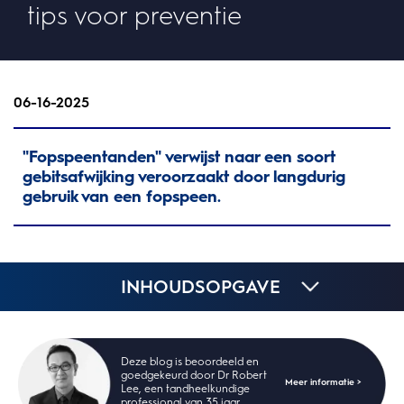
tips voor preventie
06-16-2025
"Fopspeentanden" verwijst naar een soort
gebitsafwijking veroorzaakt door langdurig
gebruik van een fopspeen.
INHOUDSOPGAVE
Deze blog is beoordeeld en
goedgekeurd door Dr Robert
Meer informatie >
Lee, een tandheelkundige
professional van 35 jaar