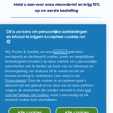
Meld u aan voor onze nieuwsbrief en krijg 10%
op uw eerste bestelling
Dit is uw kans om persoonlijke aanbiedingen
en inhoud te krijgen! Accepteer cookies nu!
Nederland
😊
Wij, Procter & Gamble, en onze
partners
gebruiken
eerstepartij en derdepartij cookies, pixels en vergelijkbare
technologieën ('cookies') op deze website om u persoonlijke
Ik geef toestemming voor het ontvangen van
advertenties aan te bieden op basis van uw interesses en
gepersonaliseerde communicatie met betrekking tot
aanbiedingen, nieuws en andere promotionele initiatieven van
browsegedrag, om analyses uit te voeren en om uw
Oral-B en andere
P&G-merken
via e-mail en online kanalen. Ik
browse-ervaring te verbeteren. Lees meer in ons
kan me op elk moment
afmelden
.
Privacybeleid
. Door de cookies te accepteren gaat u
Procter & Gamble, als verwerkingsverantwoordelijke, zal uw
akkoord met het gebruik ervan door ons en onze partners
persoonlijke gegevens verwerken zodat u zich bij deze site kunt
registreren en de interactie kunt aangaan met de aangeboden
volgens de doeleinden die worden vermeld in onze
tool
diensten en zodat P&G u, afhankelijk van uw toestemming,
voor het beheer van cookies
, waar u eenvoudig op elk
relevante commerciële berichten kan sturen, waaronder
gepersonaliseerde advertenties in online media. Ontdek hier
moment cookies kunt uitschakelen.
meer
.
Voor meer informatie over de verwerking van uw gegevens en
Alle cookies
Alle cookies
uw privacy rechten, kunt u
hier
kijken of ons volledige