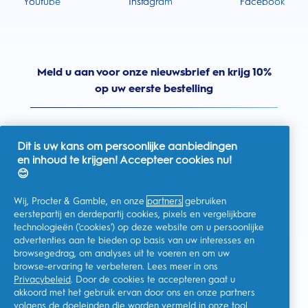
Youtube
Instagram
Facebook
Meld u aan voor onze nieuwsbrief en krijg 10%
op uw eerste bestelling
Dit is uw kans om persoonlijke aanbiedingen
en inhoud te krijgen! Accepteer cookies nu!
Nederland
😊
Wij, Procter & Gamble, en onze
partners
gebruiken
eerstepartij en derdepartij cookies, pixels en vergelijkbare
technologieën ('cookies') op deze website om u persoonlijke
Ik geef toestemming voor het ontvangen van
advertenties aan te bieden op basis van uw interesses en
gepersonaliseerde communicatie met betrekking tot
aanbiedingen, nieuws en andere promotionele initiatieven van
browsegedrag, om analyses uit te voeren en om uw
Oral-B en andere
P&G-merken
via e-mail en online kanalen. Ik
browse-ervaring te verbeteren. Lees meer in ons
kan me op elk moment
afmelden
.
Privacybeleid
. Door de cookies te accepteren gaat u
Procter & Gamble, als verwerkingsverantwoordelijke, zal uw
akkoord met het gebruik ervan door ons en onze partners
persoonlijke gegevens verwerken zodat u zich bij deze site kunt
registreren en de interactie kunt aangaan met de aangeboden
volgens de doeleinden die worden vermeld in onze
tool