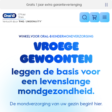
Skip Navigation
Gratis 1 jaar extra garantieverlenging
WINKEL VOOR ORAL-B KINDERMONDVERZORGING
Vroege
gewoonten
leggen de basis voor
een levenslange
mondgezondheid.
De mondverzorging van uw gezin begint hier.