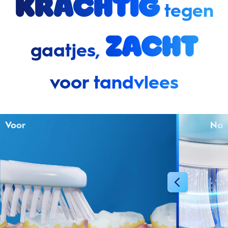
Krachtig
tegen
zacht
gaatjes,
voor tandvlees
Voor
Na