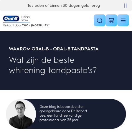
Skip Navigation
ug
Gratis 1 jaar extra garantieverlenging
WAAROM ORAL-B - ORAL-B TANDPASTA
Wat zijn de beste
whitening-tandpasta's?
Deze blog is beoordeeld en
goedgekeurd door Dr Robert
Lee, een tandheelkundige
professional van 35 jaar