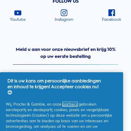
FOLLOW US
Youtube
Instagram
Facebook
Meld u aan voor onze nieuwsbrief en krijg 10%
op uw eerste bestelling
Dit is uw kans om persoonlijke aanbiedingen
en inhoud te krijgen! Accepteer cookies nu!
Nederland
😊
Wij, Procter & Gamble, en onze
partners
gebruiken
eerstepartij en derdepartij cookies, pixels en vergelijkbare
technologieën ('cookies') op deze website om u persoonlijke
Ik geef toestemming voor het ontvangen van
advertenties aan te bieden op basis van uw interesses en
gepersonaliseerde communicatie met betrekking tot
aanbiedingen, nieuws en andere promotionele initiatieven van
browsegedrag, om analyses uit te voeren en om uw
Oral-B en andere
P&G-merken
via e-mail en online kanalen. Ik