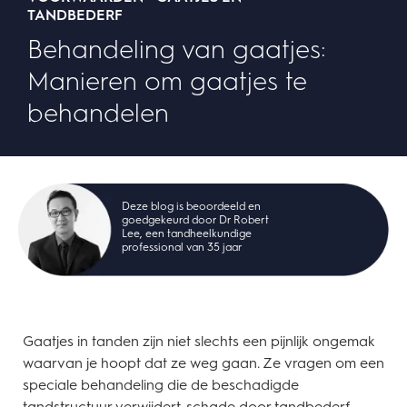
TANDBEDERF
Behandeling van gaatjes:
Manieren om gaatjes te
behandelen
Deze blog is beoordeeld en
goedgekeurd door Dr Robert
Lee, een tandheelkundige
professional van 35 jaar
Gaatjes in tanden zijn niet slechts een pijnlijk ongemak
waarvan je hoopt dat ze weg gaan. Ze vragen om een
speciale behandeling die de beschadigde
tandstructuur verwijdert, schade door tandbederf