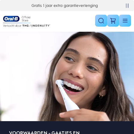
Skip Navigation
Gratis 1 jaar extra garantieverlenging
VOORWAARDEN - GAATJES EN