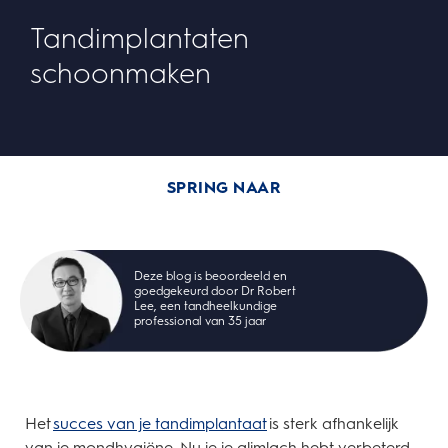
Tandimplantaten
schoonmaken
SPRING NAAR
Deze blog is beoordeeld en
goedgekeurd door Dr Robert
Lee, een tandheelkundige
professional van 35 jaar
Het
succes van je tandimplantaat
is sterk afhankelijk
van je mondhygiëne. Nu je je glimlach hebt verbeterd,