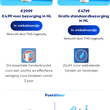
€
29.99
€
47.99
€4.99 voor bezorging in NL
Gratis standaardbezorging
in NL
In winkelmandje
In winkelmandje
Verkocht door THG Ingenuity
Verkocht door THG Ingenuity
De essentiële tandenborstel
Zacht voor wiebelende
voor een zachte en effectieve
tanden en tandvlees
reiniging voor kinderen vanaf
3 jaar
Poetstimer