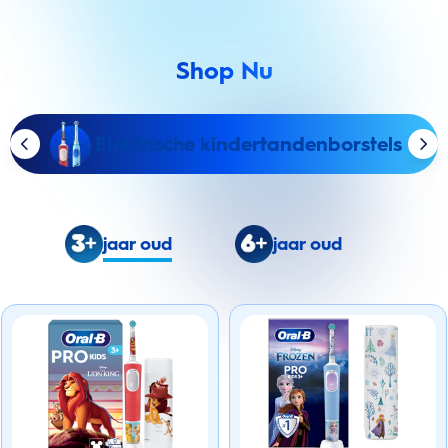
Shop Nu
Elektrische kindertandenborstels
jaar oud
jaar oud