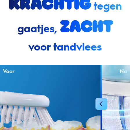
Krachtig
tegen
zacht
gaatjes,
voor tandvlees
Voor
Na