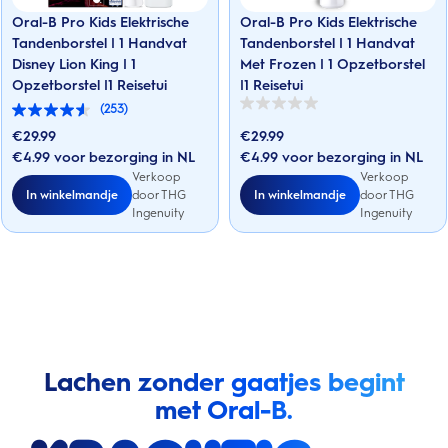
Oral-B Pro Kids Elektrische
Oral-B Pro Kids Elektrische
Tandenborstel | 1 Handvat
Tandenborstel | 1 Handvat
Disney Lion King | 1
Met Frozen | 1 Opzetborstel
Opzetborstel |1 Reisetui
|1 Reisetui
(253)
0.0
4.5
van
van
€
29.99
€
29.99
de
de
5
€4.99 voor bezorging in NL
€4.99 voor bezorging in NL
5
sterren.
sterren.
Verkoop
Verkoop
253
In winkelmandje
In winkelmandje
door THG
door THG
beoordelingen
Ingenuity
Ingenuity
Lachen zonder gaatjes begint
met Oral-B.