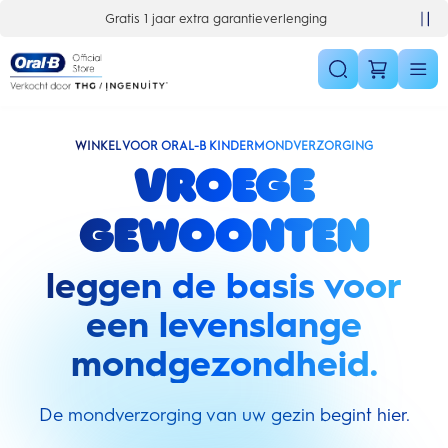
Skip Navigation
10% korting op je 1e bestelling
WINKEL VOOR ORAL-B KINDERMONDVERZORGING
Vroege
gewoonten
leggen de basis voor
een levenslange
mondgezondheid.
De mondverzorging van uw gezin begint hier.