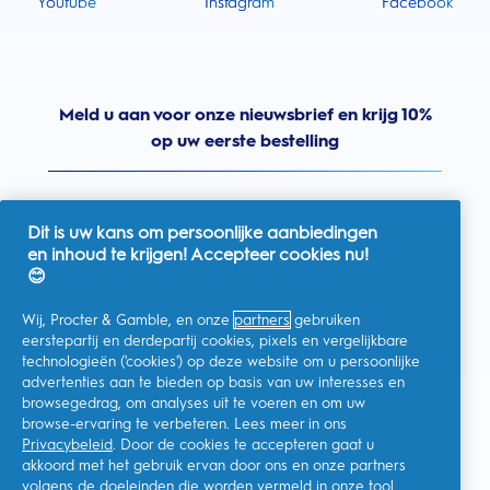
Youtube
Instagram
Facebook
Meld u aan voor onze nieuwsbrief en krijg 10%
op uw eerste bestelling
Dit is uw kans om persoonlijke aanbiedingen
en inhoud te krijgen! Accepteer cookies nu!
Nederland
😊
Wij, Procter & Gamble, en onze
partners
gebruiken
eerstepartij en derdepartij cookies, pixels en vergelijkbare
technologieën ('cookies') op deze website om u persoonlijke
Ik geef toestemming voor het ontvangen van
advertenties aan te bieden op basis van uw interesses en
gepersonaliseerde communicatie met betrekking tot
aanbiedingen, nieuws en andere promotionele initiatieven van
browsegedrag, om analyses uit te voeren en om uw
Oral-B en andere
P&G-merken
via e-mail en online kanalen. Ik
browse-ervaring te verbeteren. Lees meer in ons
kan me op elk moment
afmelden
.
Privacybeleid
. Door de cookies te accepteren gaat u
Procter & Gamble, als verwerkingsverantwoordelijke, zal uw
akkoord met het gebruik ervan door ons en onze partners
persoonlijke gegevens verwerken zodat u zich bij deze site kunt
registreren en de interactie kunt aangaan met de aangeboden
volgens de doeleinden die worden vermeld in onze
tool