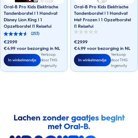
Oral-B Pro Kids Elektrische
Oral-B Pro Kids Elektrische
Tandenborstel | 1 Handvat
Tandenborstel | 1 Handvat
Disney Lion King | 1
Met Frozen | 1 Opzetborstel
Opzetborstel |1 Reisetui
|1 Reisetui
(253)
0.0
4.5
van
van
€
29.99
€
29.99
de
de
5
€4.99 voor bezorging in NL
€4.99 voor bezorging in NL
5
sterren.
sterren.
Verkoop
Verkoop
253
In winkelmandje
In winkelmandje
door THG
door THG
beoordelingen
Ingenuity
Ingenuity
Lachen zonder gaatjes begint
met Oral-B.