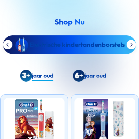
Shop Nu
Elektrische kindertandenborstels
jaar oud
jaar oud