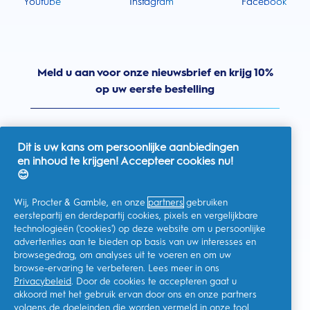
Youtube
Instagram
Facebook
Meld u aan voor onze nieuwsbrief en krijg 10%
op uw eerste bestelling
Dit is uw kans om persoonlijke aanbiedingen
en inhoud te krijgen! Accepteer cookies nu!
Nederland
😊
Wij, Procter & Gamble, en onze
partners
gebruiken
eerstepartij en derdepartij cookies, pixels en vergelijkbare
technologieën ('cookies') op deze website om u persoonlijke
Ik geef toestemming voor het ontvangen van
advertenties aan te bieden op basis van uw interesses en
gepersonaliseerde communicatie met betrekking tot
aanbiedingen, nieuws en andere promotionele initiatieven van
browsegedrag, om analyses uit te voeren en om uw
Oral-B en andere
P&G-merken
via e-mail en online kanalen. Ik
browse-ervaring te verbeteren. Lees meer in ons
kan me op elk moment
afmelden
.
Privacybeleid
. Door de cookies te accepteren gaat u
Procter & Gamble, als verwerkingsverantwoordelijke, zal uw
akkoord met het gebruik ervan door ons en onze partners
persoonlijke gegevens verwerken zodat u zich bij deze site kunt
registreren en de interactie kunt aangaan met de aangeboden
volgens de doeleinden die worden vermeld in onze
tool