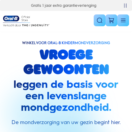
Skip Navigation
Gratis 1 jaar extra garantieverlenging
WINKEL VOOR ORAL-B KINDERMONDVERZORGING
Vroege
gewoonten
leggen de basis voor
een levenslange
mondgezondheid.
De mondverzorging van uw gezin begint hier.