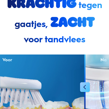
Krachtig
tegen
zacht
gaatjes,
voor tandvlees
Voor
Na