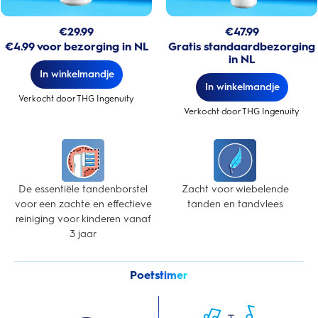
€
29.99
€
47.99
€4.99 voor bezorging in NL
Gratis standaardbezorging
in NL
In winkelmandje
In winkelmandje
Verkocht door THG Ingenuity
Verkocht door THG Ingenuity
De essentiële tandenborstel
Zacht voor wiebelende
voor een zachte en effectieve
tanden en tandvlees
reiniging voor kinderen vanaf
3 jaar
Poetstimer