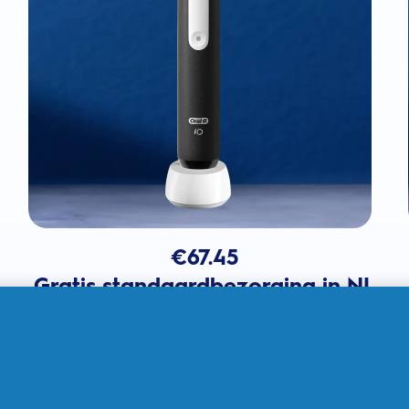
€
67.45
Gratis standaardbezorging in NL
In winkelmandje
Verkocht door THG Ingenuity