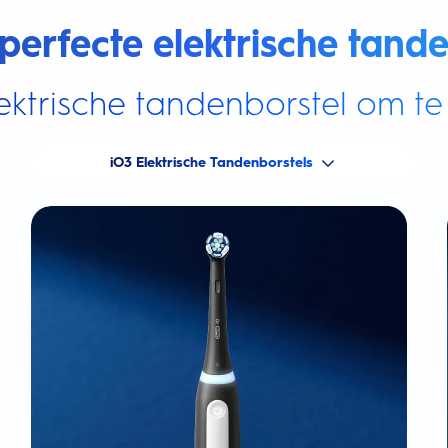
perfecte elektrische tande
ektrische tandenborstel om te 
iO3 Elektrische Tandenborstels