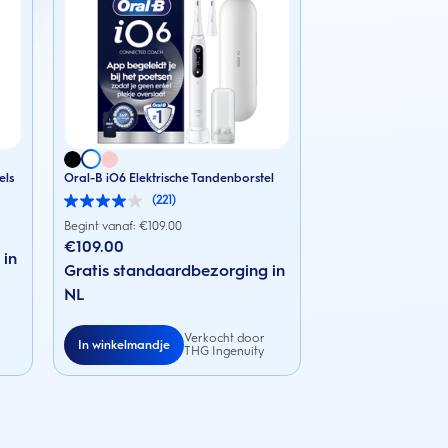
els
Oral-B iO6 Elektrische Tandenborstel
(221)
4.0
van
Begint vanaf: €
109.00
de
€109.00
5
 in
sterren.
Gratis standaardbezorging in
221
NL
beoordelingen
Verkocht door
In winkelmandje
THG Ingenuity