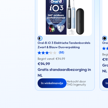
Oral-B iO 3 Elektrische Tandenborstels
Oral
Zwart & Blauw Duoverpakking
4.5
(88)
van
3.1
Begi
de
van
Begint vanaf: €
94.99
€9
5
de
€94.99
sterr
Gra
5
153
sterren.
Gratis standaardbezorging in
NL
beoo
88
NL
beoordelingen
Verkocht door
In winkelmandje
I
THG Ingenuity