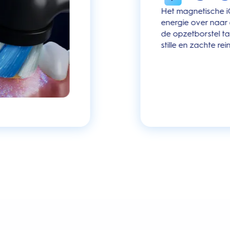
Het magnetische i
energie over naar
de opzetborstel ta
stille en zachte rei