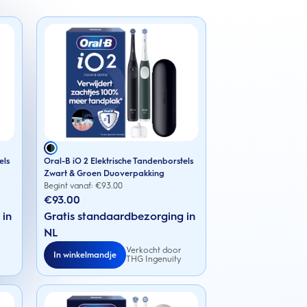
els
Oral-B iO 2 Elektrische Tandenborstels
Zwart & Groen Duoverpakking
Begint vanaf: €
93.00
€93.00
 in
Gratis standaardbezorging in
NL
Verkocht door
In winkelmandje
THG Ingenuity