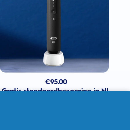
€
95.00
Gratis standaardbezorging in NL
In winkelmandje
Verkocht door THG Ingenuity