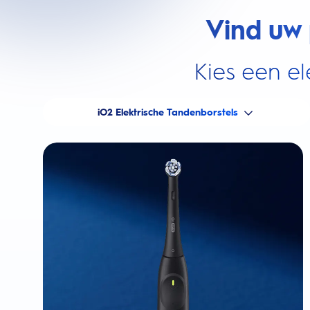
Vind uw 
Kies een el
iO2 Elektrische Tandenborstels