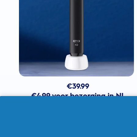
€
39.99
€4.99 voor bezorging in NL
In winkelmandje
Verkocht door THG Ingenuity