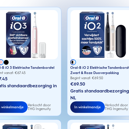
-B iO 3 Elektrische Tandenborstel
Oral-B iO 2 Elektrische Tandenborst
nt vanaf: €
67.45
Zwart & Roze Duoverpakking
7.45
Begint vanaf: €
69.50
€69.50
tis standaardbezorging in
Gratis standaardbezorging
NL
Verkocht door
Verkocht door
n winkelmandje
In winkelmandje
THG Ingenuity
THG Ingenuity