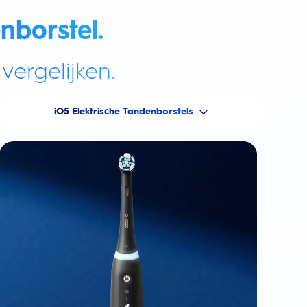
nborstel.
vergelijken.
iO5 Elektrische Tandenborstels