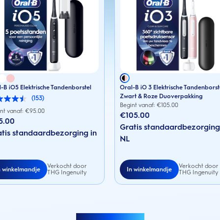
-B iO5 Elektrische Tandenborstel
Oral-B iO 3 Elektrische Tandenborst
Zwart & Roze Duoverpakking
(153)
Begint vanaf: €
105.00
nt vanaf: €
95.00
€105.00
5.00
Gratis standaardbezorging
en.
tis standaardbezorging in
NL
rdelingen
Verkocht door
Verkocht door
n winkelmandje
In winkelmandje
THG Ingenuity
THG Ingenuity