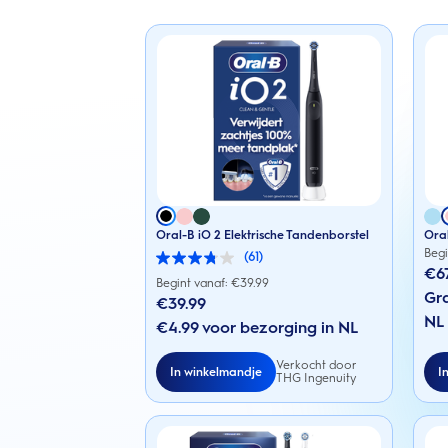
Oral-B iO 2 Elektrische Tandenborstel
Oral
Begi
(61)
3.8
€6
van
Begint vanaf: €
39.99
de
Gra
€39.99
5
NL
sterren.
€4.99 voor bezorging in NL
61
beoordelingen
Verkocht door
In winkelmandje
I
THG Ingenuity