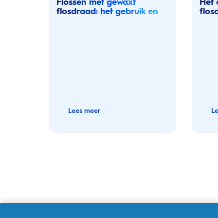
Flossen met gewaxt
Het 
flosdraad: het gebruik en
flos
de voordelen
Lees meer
L