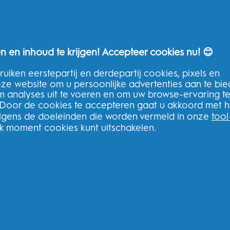
n en inhoud te krijgen! Accepteer cookies nu! 😊
uiken eerstepartij en derdepartij cookies, pixels en
THG Help
deze website om u persoonlijke advertenties aan te bi
m analyses uit te voeren en om uw browse-ervaring t
Neem contact op
 Door de cookies te accepteren gaat u akkoord met h
Veelgestelde vragen
olgens de doeleinden die worden vermeld in onze
tool
THG Privacybeleid
lk moment cookies kunt uitschakelen.
Algemene voorwaarden van THG
Meld u aan voor onze nieuwsbrie
bestelling