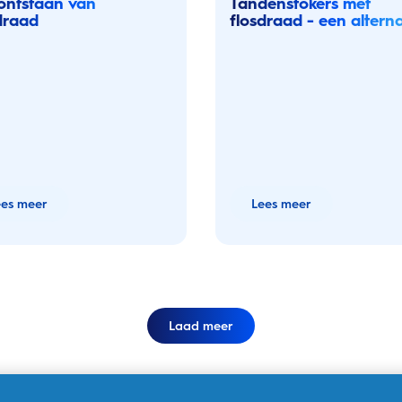
ontstaan van
Tandenstokers met
draad
flosdraad - een alterna
voor flossen
ees meer
Lees meer
Laad meer