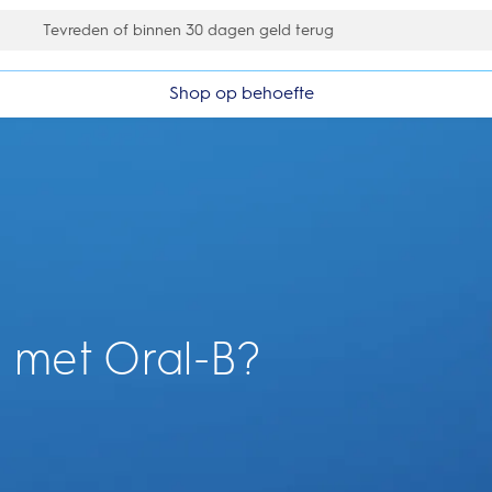
Gratis 1 jaar extra garantieverlenging
Shop op behoefte
 met Oral-B?