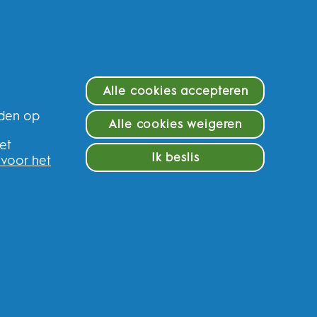
Alle cookies accepteren
eden op
Alle cookies weigeren
e
et
Ik beslis
 voor het
f en krijg 10% op uw eerste