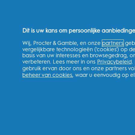
Frisse adem
Gaatjes voorkomen
Gezonde routines voor het hele gezin
Dit is uw kans om persoonlijke aanbiedinge
Over de winkel
Wij, Procter & Gamble, en onze
partners
gebr
THG Shop
vergelijkbare technologieën ('cookies') op 
basis van uw interesses en browsegedrag, o
Volg uw bestelling
verbeteren. Lees meer in ons
Privacybeleid
.
Levering
gebruik ervan door ons en onze partners v
Retourneren
beheer van cookies
, waar u eenvoudig op e
Splitit
Klarna
Verwijzingen
Recycle
Nederland