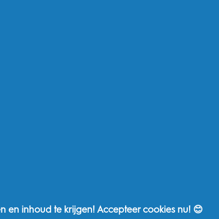
Shop per product type
Jur
Elektrische tandenborstels
Mi
Opzetborstels
Mi
Tandpasta
Al
Kinderen
Pr
Accessoires
To
Bundels
EU
Ad
Si
Andere
Wa
Oral-B Outlet
Pr
Oral-B Professional
Ge
P&G-merken
To
n en inhoud te krijgen! Accepteer cookies nu! 😊