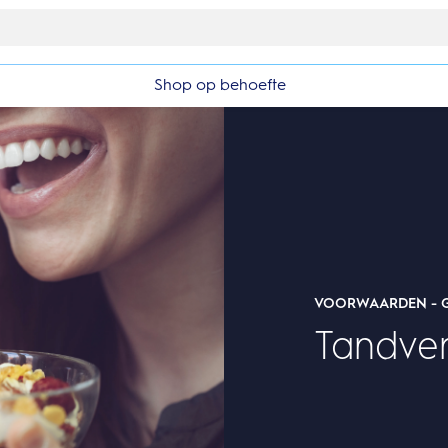
Gratis 1 jaar extra garantieverlenging
Shop op behoefte
VOORWAARDEN - G
Tandver