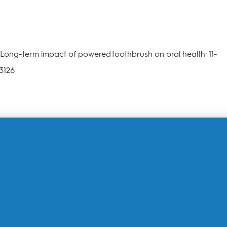
r B. Long-term impact of powered toothbrush on oral health: 11-
13126