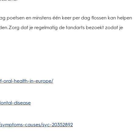
g poetsen en minstens één keer per dag flossen kan helpen
en. Zorg dat je regelmatig de tandarts bezoekt zodat je
f-oral-health-in-europe/
dontal-disease
es/symptoms-causes/syc-20352892