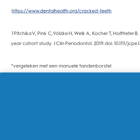
https://www.dentalhealth.org/cracked-teeth
1 Pitchika V, Pink C, Völzke H, Welk A, Kocher T, Holtfrete
year cohort study. J Clin Periodontol. 2019. doi: 10.1111/jcpe.
*vergeleken met een manuele tandenborstel
Over Oral-B