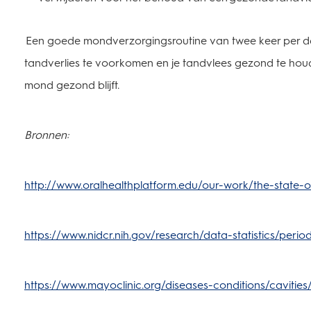
Een goede mondverzorgingsroutine van twee keer per da
tandverlies te voorkomen en je tandvlees gezond te houd
mond gezond blijft.
Bronnen:
http://www.oralhealthplatform.edu/our-work/the-state-o
https://www.nidcr.nih.gov/research/data-statistics/perio
https://www.mayoclinic.org/diseases-conditions/caviti