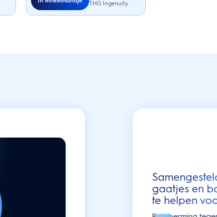
In winkelmandje
THG Ingenuity
Samengesteld
gaatjes en b
te helpen vo
Bescherming
tege