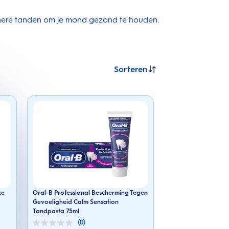
onere tanden om je mond gezond te houden.
Sorteren
ce
Oral-B Professional Bescherming Tegen
Gevoeligheid Calm Sensation
Tandpasta 75ml
(0)
0.0