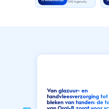
In winkelmandje
I
THG Ingenuity
Van glazuur- en
tandvleesverzorging tot
bleken van tanden: de 
van Oral-B zorgt voor s