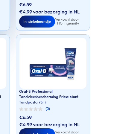
van
€6.59
de
€4.99 voor bezorging in NL
5
sterren.
Verkocht door
In winkelmandje
THG Ingenuity
Oral-B Professional
l
Tandvleesbescherming Frisse Munt
Tandpasta 75ml
(0)
0.0
van
€6.59
de
€4.99 voor bezorging in NL
5
sterren.
Verkocht door