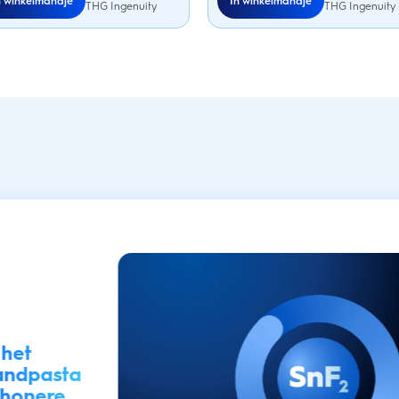
n winkelmandje
In winkelmandje
THG Ingenuity
THG Ingenuity
 het
tandpasta
chonere