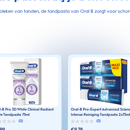
t bleken van tanden, de tandpasta van Oral B zorgt voor sch
-B Pro 3D White Clinical Radiant
Oral-B Pro-Expert Advanced Scien
te Tandpasta 75ml
Intense Reiniging Tandpasta 2x75ml
(0)
(0)
0.0
van
.99
€9.78