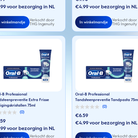
de
99 voor bezorging in NL
€4.99 voor bezorging in NL
5
en.
sterren.
Verkocht door
Verkocht door
n winkelmandje
In winkelmandje
THG Ingenuity
THG Ingenuity
-B Professional
Oral-B Professional
steenpreventie Extra Frisse
Tandsteenpreventie Tandpasta 75m
igingskristallen 75ml
(0)
0.0
(0)
van
€6.59
de
.59
€4.99 voor bezorging in NL
5
99 voor bezorging in NL
sterren.
en.
Verkocht door
Verkocht door