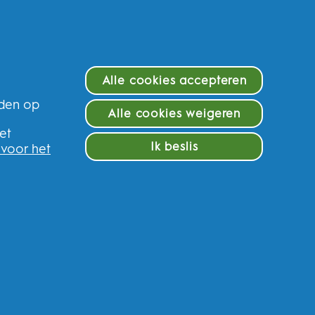
Alle cookies accepteren
eden op
Alle cookies weigeren
e
et
Ik beslis
 voor het
f en krijg 10% op uw eerste