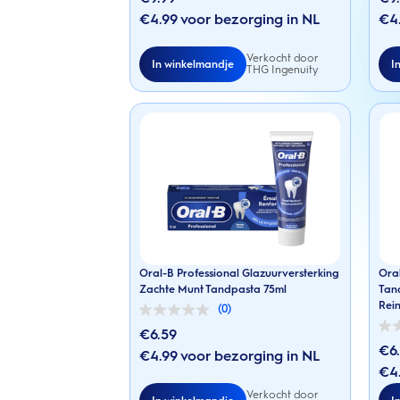
de
de
€4.99 voor bezorging in NL
€4.
5
5
sterren.
sterr
Verkocht door
In winkelmandje
I
THG Ingenuity
Oral-B Professional Glazuurversterking
Oral
Zachte Munt Tandpasta 75ml
Tand
Rein
(0)
0.0
van
€6.59
0.0
de
van
€6
€4.99 voor bezorging in NL
5
de
sterren.
€4.
5
sterr
Verkocht door