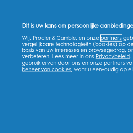
Gaatjes voorkomen
Gezonde routines voor het hele gezin
Over de winkel
Dit is uw kans om persoonlijke aanbiedinge
Wij, Procter & Gamble, en onze
partners
gebr
THG Shop
vergelijkbare technologieën ('cookies') op 
basis van uw interesses en browsegedrag, o
Volg uw bestelling
verbeteren. Lees meer in ons
Privacybeleid
.
Levering
gebruik ervan door ons en onze partners v
Retourneren
beheer van cookies
, waar u eenvoudig op e
Splitit
Klarna
Verwijzingen
Recycle
Nederland