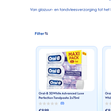
Van glazuur- en tandvleesverzorging tot he
Filter
Oral-B 3DWhite Advanced Luxe
Oral
Perfection Tandpasta 2x75ml
Whi
(0)
0.0
0.0
van
van
€9.99
€9