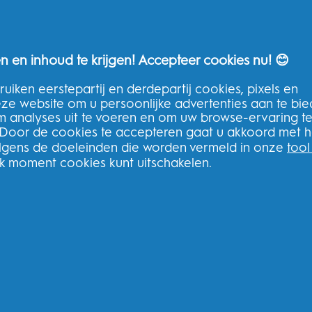
n en inhoud te krijgen! Accepteer cookies nu! 😊
uiken eerstepartij en derdepartij cookies, pixels en
THG Help
deze website om u persoonlijke advertenties aan te bi
m analyses uit te voeren en om uw browse-ervaring t
Neem contact op
 Door de cookies te accepteren gaat u akkoord met h
Veelgestelde vragen
olgens de doeleinden die worden vermeld in onze
tool
THG Privacybeleid
lk moment cookies kunt uitschakelen.
Algemene voorwaarden van THG
Meld u aan voor onze nieuwsbrie
bestelling