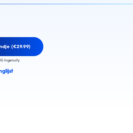
ndje (€29.99)
G Ingenuity
glijst