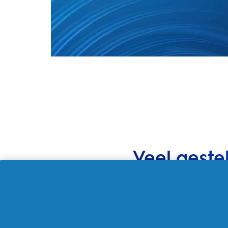
Veel geste
Hoelang gaan Oral-B opzetbors