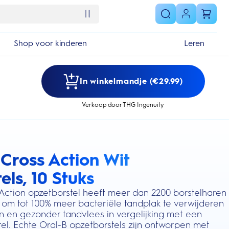
Shop voor kinderen
Leren
In winkelmandje (€29.99)
Verkoop door THG Ingenuity
 Cross Action Wit
s section
ls, 10 Stuks
Action opzetborstel heeft meer dan 2200 borstelharen
 om tot 100% meer bacteriële tandplak te verwijderen
 en gezonder tandvlees in vergelijking met een
l. Echte Oral-B opzetborstels zijn ontworpen met