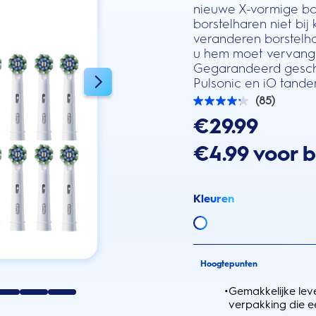
nieuwe X-vormige bo
borstelharen niet bij
veranderen borstelh
u hem moet vervange
Gegarandeerd geschi
Pulsonic en iO tande
(85)
4.2
van
€29.99
de
5
€4.99 voor 
sterren.
85
beoordelingen
Kleuren
Hoogtepunten
•
Gemakkelijke leve
verpakking die e