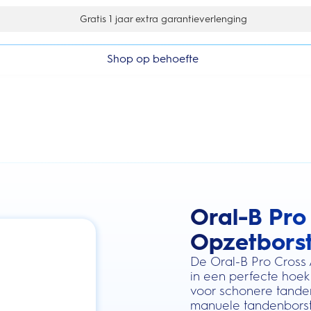
Gratis 1 jaar extra garantieverlenging
Shop op behoefte
Oral-B Pro
this action will scroll you to the review
Opzetborste
De Oral-B Pro Cross 
in een perfecte hoek
voor schonere tanden
manuele tandenborste