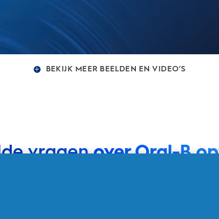
BEKIJK MEER BEELDEN EN VIDEO’S
lde vragen
over Oral-B op
tels mee?